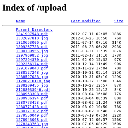
Index of /upload
Name
Last modified
Size
Parent Directory
                             -   

1341997548.pdf
          2012-07-11 02:05  188K  

1332697810.jpg
          2012-03-25 10:50   76K  

1310653006.pdf
          2011-07-14 07:16  314K  

1309267738.pdf
          2011-06-28 06:28  293K  

1300739955.jpg
          2011-03-21 13:39  187K  

1297969852.jpg
          2011-02-17 11:10  173K  

1297294370.pdf
          2011-02-09 15:32   97K  

1292356174.pdf
          2010-12-14 11:49   90K  

1291079043.pdf
          2010-11-29 17:04   70K  

1288527248.jpg
          2010-10-31 05:14  135K  

1288527038.jpg
          2010-10-31 05:10  129K  

11288210118.jpg
         2010-10-27 13:08  3.4K  

1288209455.jpg
          2010-10-27 12:57   87K  

21288033946.pdf
         2010-10-25 12:12   84K  

1280963308.pdf
          2010-08-04 16:08   77K  

1280936394.pdf
          2010-08-04 08:39   80K  

1280773453.pdf
          2010-08-02 11:24   78K  

1280771428.pdf
          2010-08-02 10:50   78K  

1280771302.pdf
          2010-08-02 10:48   82K  

1279550049.pdf
          2010-07-19 07:34  122K  

1278943068.pdf
          2010-07-12 06:57  156K  

1278343763.jpg
          2010-07-05 08:29  160K  
