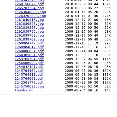
1278343575.jpg
          2010-07-05 08:26  159K  

1268156672.pdf
          2010-03-09 09:44  107K  

1265207234.jpg
          2010-02-03 06:27   56K  

11263648009.jpg
         2010-01-16 05:20  2.8K  

11263202823.jpg
         2010-01-11 01:40  3.4K  

1261040415.jpg
          2009-12-17 01:00   76K  

1261039843.jpg
          2009-12-17 00:50   52K  

1261039820.jpg
          2009-12-17 00:50   56K  

1261039795.jpg
          2009-12-17 00:49   53K  

1261039762.jpg
          2009-12-17 00:49   54K  

1261039709.jpg
          2009-12-17 00:48   56K  

1260904747.pdf
          2009-12-15 11:19   29K  

1260904612.pdf
          2009-12-15 11:16   28K  

1260806651.pdf
          2009-12-14 08:04   93K  

1260385821.pdf
          2009-12-09 11:10   88K  

1259765701.pdf
          2009-12-02 06:55  111K  

1256566093.pdf
          2009-10-26 07:08   96K  

1254842101.pdf
          2009-10-06 08:15   96K  

1245764162.pdf
          2009-06-23 06:36  132K  

1245764111.pdf
          2009-06-23 06:35  131K  

1245764050.pdf
          2009-06-23 06:34  129K  

1242561779.pdf
          2009-06-23 06:30  137K  

1245750633.jpg
          2009-06-23 02:50   52K  

Thumbs.db